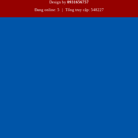
Design by
0931656757
Đang online: 5
|
Tổng truy cập: 548227