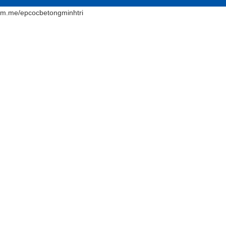
m.me/epcocbetongminhtri