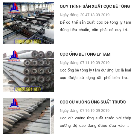
QUY TRÌNH SẢN XUẤT CỌC BÊ TÔNG
Ngày đăng: 20:47 18-09-2019
Để có thể sản xuất cọc bê tông ly tâm
đúng tiêu chuẩn, cần phải có quy trình
đạt chuẩn. Ép cọc bê tông Minh Trí xin
giới thiệu đến quý khách hàng quy trình
sản xuất cọc bê tông...
CỌC ỐNG BÊ TÔNG LY TÂM
Ngày đăng: 07:11 19-09-2019
Cọc ống bê tông ly tâm dự ứng lực là loại
cọc được sử dụng rất phổ biến trong
những năm gần đây, trong các dự án xây
dựng dân dụng, công nghiệp ở Việt Nam
CỌC CỪ VUÔNG ỨNG SUẤT TRƯỚC
Ngày đăng: 07:16 19-09-2019
Cọc cừ vuông ứng suất trước với thép
cường độ cao đang được đưa vào sử
dụng rộng rãi trên thị trường móng cọc với