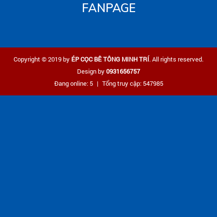
FANPAGE
Copyright © 2019 by
ÉP CỌC BÊ TÔNG MINH TRÍ
. All rights reserved.
Design by
0931656757
Đang online: 5
|
Tổng truy cập: 547985