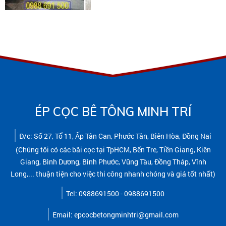
ưu điểm chất lượng cao và giá thành
cạnh tranh so với cọc vuông thông...
ÉP CỌC BÊ TÔNG MINH TRÍ
Đ/c: Số 27, Tổ 11, Ấp Tân Can, Phước Tân, Biên Hòa, Đồng Nai
(Chúng tôi có các bãi cọc tại TpHCM, Bến Tre, Tiền Giang, Kiên
Giang, Bình Dương, Bình Phước, Vũng Tàu, Đồng Tháp, Vĩnh
Long,... thuận tiện cho việc thi công nhanh chóng và giá tốt nhất)
Tel: 0988691500 - 0988691500
Email: epcocbetongminhtri@gmail.com