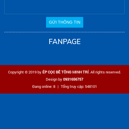
FANPAGE
Copyright © 2019 by
ÉP CỌC BÊ TÔNG MINH TRÍ
. All rights reserved.
Design by
0931656757
Đang online: 8
|
Tổng truy cập: 548101