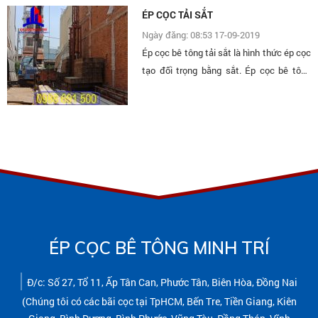
ÉP CỌC TẢI SẮT
Ngày đăng: 08:53 17-09-2019
Ép cọc bê tông tải sắt là hình thức ép cọc
tạo đối trọng bằng sắt. Ép cọc bê tông
bằng tải sắt có tải trọng cao, điều chỉnh
tải trọng dễ dàng. Không cồng kềnh như
tải bê tông,...
ÉP CỌC BÊ TÔNG MINH TRÍ
Đ/c: Số 27, Tổ 11, Ấp Tân Can, Phước Tân, Biên Hòa, Đồng Nai
(Chúng tôi có các bãi cọc tại TpHCM, Bến Tre, Tiền Giang, Kiên