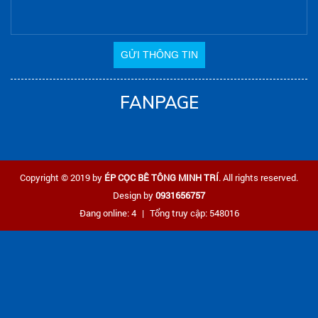
FANPAGE
Copyright © 2019 by
ÉP CỌC BÊ TÔNG MINH TRÍ
. All rights reserved.
Design by
0931656757
Đang online: 4
|
Tổng truy cập: 548016