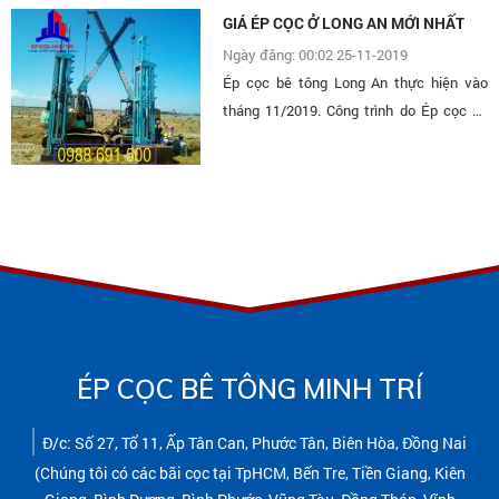
GIÁ ÉP CỌC Ở LONG AN MỚI NHẤT
Ngày đăng: 00:02 25-11-2019
Ép cọc bê tông Long An thực hiện vào
tháng 11/2019. Công trình do Ép cọc bê
tông Minh Trí thực hiện và đã hoàn thành
vào ngày 24/11/2019.
ÉP CỌC BÊ TÔNG MINH TRÍ
Đ/c: Số 27, Tổ 11, Ấp Tân Can, Phước Tân, Biên Hòa, Đồng Nai
(Chúng tôi có các bãi cọc tại TpHCM, Bến Tre, Tiền Giang, Kiên