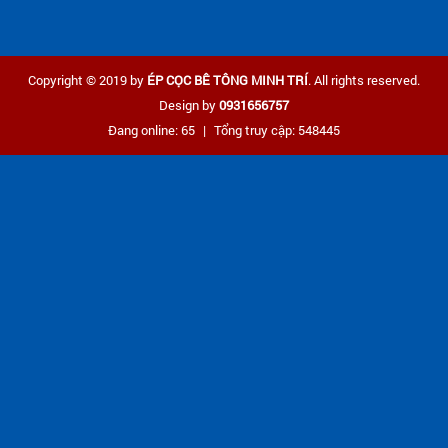
Copyright © 2019 by
ÉP CỌC BÊ TÔNG MINH TRÍ
. All rights reserved.
Design by
0931656757
Đang online: 65
|
Tổng truy cập: 548445