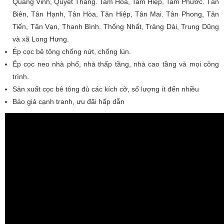
Quang Vinh, Quyết Thắng. Tam Hòa, Tam Hiệp, Tam Phước. Tân
Biên, Tân Hạnh, Tân Hòa, Tân Hiệp, Tân Mai. Tân Phong, Tân
Tiến, Tân Vạn, Thanh Bình. Thống Nhất, Trảng Dài, Trung Dũng
và xã Long Hưng.
Ép cọc bê tông chống nứt, chống lún.
Ép cọc neo nhà phố, nhà thấp tầng, nhà cao tầng và mọi công
trình.
Sản xuất cọc bê tông đủ các kích cỡ, số lượng ít đến nhiều
Báo giá cạnh tranh, ưu đãi hấp dẫn