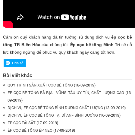
Cảm ơn quý khách hàng đã tin tưởng sử dụng dịch vụ
ép cọc bê
tông TP. Biên Hòa
của chúng tôi.
Ép cọc bê tông Minh Trí
sẽ nỗ
lực không ngừng để phục vụ quý khách ngày càng tốt hơn.
Bài viết khác
QUY TRÌNH SẢN XUẤT CỌC BÊ TÔNG
(18-09-2019)
ÉP CỌC BÊ TÔNG BÀ RỊA - VŨNG TÀU UY TÍN, CHẤT LƯỢNG CAO
(13-
09-2019)
DỊCH VỤ ÉP CỌC BÊ TÔNG BÌNH DƯƠNG CHẤT LƯỢNG
(13-09-2019)
DỊCH VỤ ÉP CỌC BÊ TÔNG TẠI DĨ AN - BÌNH DƯƠNG
(16-09-2019)
ÉP CỌC TẢI SẮT
(17-09-2019)
ÉP CỌC BÊ TÔNG ÉP NEO
(17-09-2019)