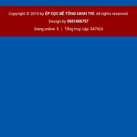
Copyright © 2019 by
ÉP CỌC BÊ TÔNG MINH TRÍ
. All rights reserved.
Design by
0931656757
Đang online: 5
|
Tổng truy cập: 547923