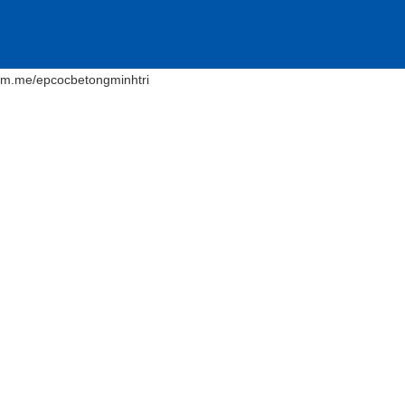
m.me/epcocbetongminhtri