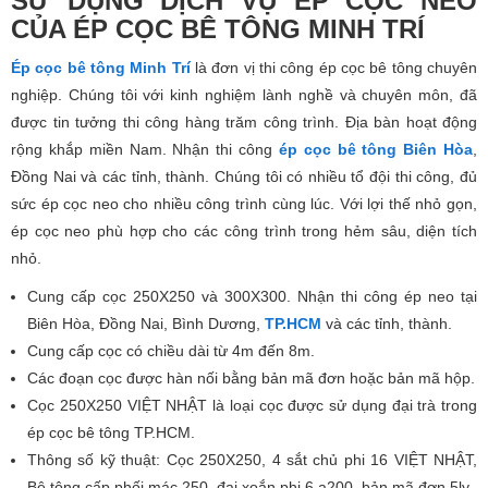
SỬ DỤNG DỊCH VỤ ÉP CỌC NEO
CỦA ÉP CỌC BÊ TÔNG MINH TRÍ
Ép cọc bê tông Minh Trí
là đơn vị thi công ép cọc bê tông chuyên
nghiệp. Chúng tôi với kinh nghiệm lành nghề và chuyên môn, đã
được tin tưởng thi công hàng trăm công trình. Địa bàn hoạt động
rộng khắp miền Nam. Nhận thi công
ép cọc bê tông Biên Hòa
,
Đồng Nai và các tỉnh, thành. Chúng tôi có nhiều tổ đội thi công, đủ
sức ép cọc neo cho nhiều công trình cùng lúc. Với lợi thế nhỏ gọn,
ép cọc neo phù hợp cho các công trình trong hẻm sâu, diện tích
nhỏ.
Cung cấp cọc 250X250 và 300X300. Nhận thi công ép neo tại
Biên Hòa, Đồng Nai, Bình Dương,
TP.HCM
và các tỉnh, thành.
Cung cấp cọc có chiều dài từ 4m đến 8m.
Các đoạn cọc được hàn nối bằng bản mã đơn hoặc bản mã hộp.
Cọc 250X250 VIỆT NHẬT là loại cọc được sử dụng đại trà trong
ép cọc bê tông TP.HCM.
Thông số kỹ thuật: Cọc 250X250, 4 sắt chủ phi 16 VIỆT NHẬT,
Bê tông cấp phối mác 250, đai xoắn phi 6 a200, bản mã đơn 5ly.