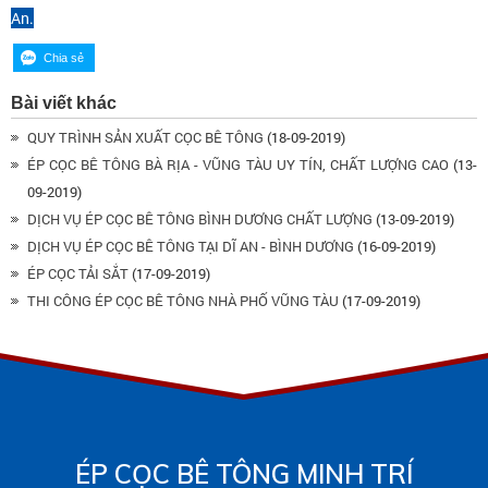
An.
Bài viết khác
QUY TRÌNH SẢN XUẤT CỌC BÊ TÔNG
(18-09-2019)
ÉP CỌC BÊ TÔNG BÀ RỊA - VŨNG TÀU UY TÍN, CHẤT LƯỢNG CAO
(13-
09-2019)
DỊCH VỤ ÉP CỌC BÊ TÔNG BÌNH DƯƠNG CHẤT LƯỢNG
(13-09-2019)
DỊCH VỤ ÉP CỌC BÊ TÔNG TẠI DĨ AN - BÌNH DƯƠNG
(16-09-2019)
ÉP CỌC TẢI SẮT
(17-09-2019)
THI CÔNG ÉP CỌC BÊ TÔNG NHÀ PHỐ VŨNG TÀU
(17-09-2019)
ÉP CỌC BÊ TÔNG MINH TRÍ