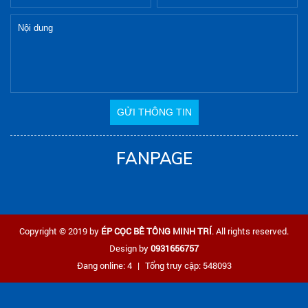
FANPAGE
Copyright © 2019 by
ÉP CỌC BÊ TÔNG MINH TRÍ
. All rights reserved.
Design by
0931656757
Đang online: 4
|
Tổng truy cập: 548093