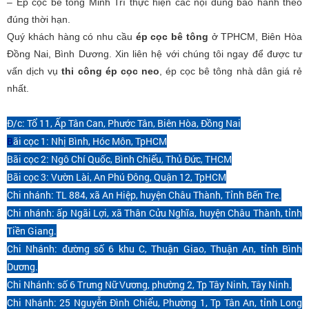
– Ép cọc bê tông Minh Trí thực hiện các nội dung bảo hành theo
đúng thời hạn.
Quý khách hàng có nhu cầu
ép cọc bê tông
ở TPHCM, Biên Hòa
Đồng Nai, Bình Dương. Xin liên hệ với chúng tôi ngay để được tư
vấn dịch vụ
thi công ép cọc neo
, ép cọc bê tông nhà dân giá rẻ
nhất.
Đ/c: Tổ 11, Ấp Tân Can, Phước Tân, Biên Hòa, Đồng Nai
B
ãi cọc 1: Nhị Bình, Hóc Môn, TpHCM
Bãi cọc 2: Ngô Chí Quốc, Bình Chiểu, Thủ Đức, THCM
Bãi cọc 3: Vườn Lài, An Phú Đông, Quận 12, TpHCM
Chi nhánh: TL 884, xã An Hiệp, huyện Châu Thành, Tỉnh Bến Tre.
Chi nhánh: ấp Ngãi Lợi, xã Thân Cửu Nghĩa, huyện Châu Thành, tỉnh
Tiền Giang.
Chi Nhánh: đường số 6 khu C, Thuận Giao, Thuận An, tỉnh Bình
Dương.
Chi Nhánh: số 6 Trưng Nữ Vương, phường 2, Tp Tây Ninh, Tây Ninh.
Chi Nhánh: 25 Nguyễn Đình Chiểu, Phường 1, Tp Tân An, tỉnh Long